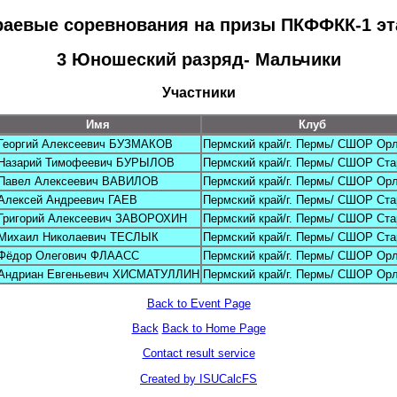
раевые соревнования на призы ПКФФКК-1 эт
3 Юношеский paзряд- Mальчики
Участники
Имя
Клуб
Георгий Алексеевич БУЗМАКОВ
Пермский край/г. Пермь/ СШОР Ор
Назарий Тимофеевич БУРЫЛОВ
Пермский край/г. Пермь/ СШОР Ста
Павел Алексеевич ВАВИЛОВ
Пермский край/г. Пермь/ СШОР Ор
Алексей Андреевич ГАЕВ
Пермский край/г. Пермь/ СШОР Ста
Григорий Алексеевич ЗАВОРОХИН
Пермский край/г. Пермь/ СШОР Ста
Михаил Николаевич ТЕСЛЫК
Пермский край/г. Пермь/ СШОР Ста
Фёдор Олегович ФЛААСС
Пермский край/г. Пермь/ СШОР Ор
Андриан Евгеньевич ХИСМАТУЛЛИН
Пермский край/г. Пермь/ СШОР Ор
Back to Event Page
Back
Back to Home Page
Contact result service
Created by ISUCalcFS