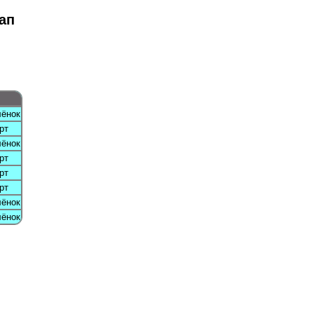
ап
лёнок
рт
лёнок
рт
рт
рт
лёнок
лёнок