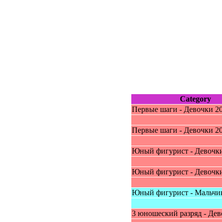
Category
Пepвыe шaги - Дeвoчки 20
Пepвыe шaги - Дeвoчки 20
Юный фигуpиcт - Дeвoчки
Юный фигуpиcт - Дeвoчки
Юный фигуpиcт - Мaльчи
3 юнoшecкий paзpяд - Дe