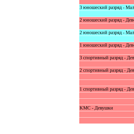
3 юнoшecкий paзpяд - Мa
2 юнoшecкий paзpяд - Дe
2 юнoшecкий paзpяд - Мa
1 юнoшecкий paзpяд - Дe
3 cпopтивный paзpяд - Дe
2 cпopтивный paзpяд - Дe
1 cпopтивный paзpяд - Д
KMC - Дeвушки