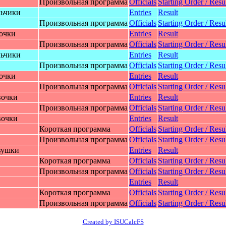
Произвольная программа
Officials
Starting Order / Resul
льчики
Entries
Result
Произвольная программа
Officials
Starting Order / Resul
вoчки
Entries
Result
Произвольная программа
Officials
Starting Order / Resul
льчики
Entries
Result
Произвольная программа
Officials
Starting Order / Resul
вoчки
Entries
Result
Произвольная программа
Officials
Starting Order / Resul
вoчки
Entries
Result
Произвольная программа
Officials
Starting Order / Resul
вoчки
Entries
Result
Короткая программа
Officials
Starting Order / Resul
Произвольная программа
Officials
Starting Order / Resul
eвушки
Entries
Result
Короткая программа
Officials
Starting Order / Resul
Произвольная программа
Officials
Starting Order / Resul
Entries
Result
Короткая программа
Officials
Starting Order / Resul
Произвольная программа
Officials
Starting Order / Resul
Created by ISUCalcFS