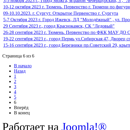
3-5 ноября 2023 г., Город Можга, м-район Чебершурский, 3 , "
10-12 октября 2023 г. Тюмень. Первенство г. Тюмени по фигур
09-10.10.2023. г. Сургут. Открытое Первенство г. Сургута
5-7 Октября 2023 г. Город Ижевск, ЛД "Молодёжный" , ул. Пр
29 Сентября 2023 г., город Краснокамск, СК "Ледовый"
26-28 сентября 2023 г. Тюмень. Первенство по ФКК МАУ ДО 
19-22 сентября 2023 г., город Пермь ул.Сибирская 47, Дворец 
15-16 сентября 2023 г., город Березники пр.Советский 29, кр
Страница 6 из 6
В начало
Назад
1
2
3
4
5
6
Вперёд
В конец
Работает на
Joomla!®