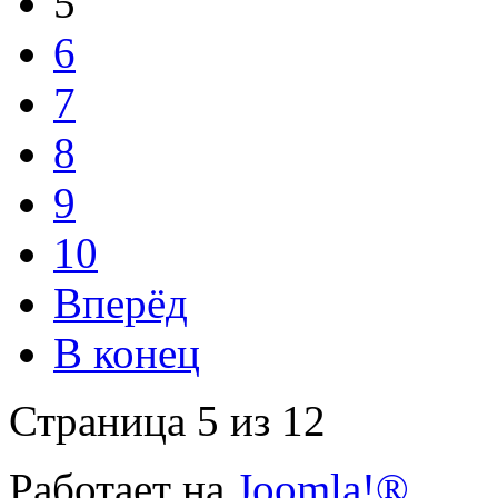
5
6
7
8
9
10
Вперёд
В конец
Страница 5 из 12
Работает на
Joomla!®