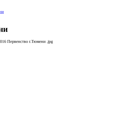
ни
ни
6 Первенство г.Тюмени .jpg