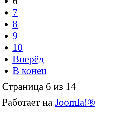
6
7
8
9
10
Вперёд
В конец
Страница 6 из 14
Работает на
Joomla!®