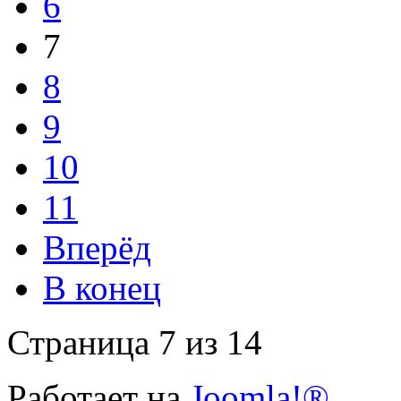
6
7
8
9
10
11
Вперёд
В конец
Страница 7 из 14
Работает на
Joomla!®