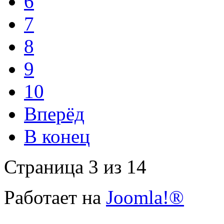
6
7
8
9
10
Вперёд
В конец
Страница 3 из 14
Работает на
Joomla!®